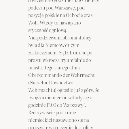
podeszli pod Warszawę, pod
pozycje polskie na Ochocie oraz
Woli. Wtedy to nawiązano
styczność ogniową.
Niespodziewana obrona stolicy
była dla Niemców dużym
zaskoczeniem. Sądzili oni, że po
prostu wkroczą tryumfalnie do
miasta. Tego samego dnia
Oberkommando der Wehrmacht
(Naczelne Dowództwo
Wehrmachtu) ogłosiło już z góry, że
„wojska niemieckie wdarły się o
godzinie 17.00 do Warszawy”.
Rzeczywiście po stronie
niemieckiej nastawiono się na
uroczyste wkroczenie do stolicy