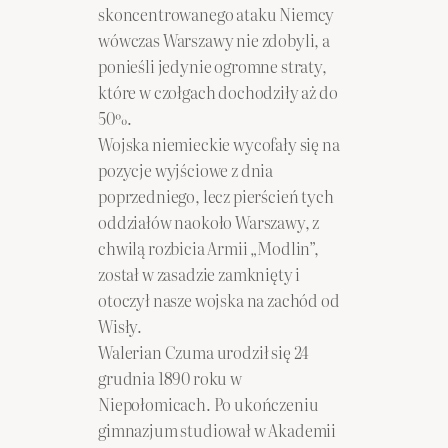
skoncentrowanego ataku Niemcy
wówczas Warszawy nie zdobyli, a
ponieśli jedynie ogromne straty,
które w czołgach dochodziły aż do
50%.
Wojska niemieckie wycofały się na
pozycje wyjściowe z dnia
poprzedniego, lecz pierścień tych
oddziałów naokoło Warszawy, z
chwilą rozbicia Armii „Modlin”,
został w zasadzie zamknięty i
otoczył nasze wojska na zachód od
Wisły.
Walerian Czuma urodził się 24
grudnia 1890 roku w
Niepołomicach. Po ukończeniu
gimnazjum studiował w Akademii