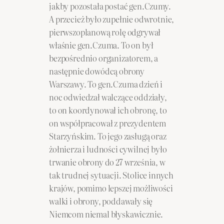
jakby pozostała postać gen.Czumy.
A przecież było zupełnie odwrotnie,
pierwszoplanową rolę odgrywał
właśnie gen.Czuma. To on był
bezpośrednio organizatorem, a
następnie dowódcą obrony
Warszawy. To gen.Czuma dzień i
noc odwiedzał walczące oddziały,
to on koordynował ich obronę, to
on współpracował z prezydentem
Starzyńskim. To jego zasługą oraz
żołnierza i ludności cywilnej było
trwanie obrony do 27 września, w
tak trudnej sytuacji. Stolice innych
krajów, pomimo lepszej możliwości
walki i obrony, poddawały się
Niemcom niemal błyskawicznie.