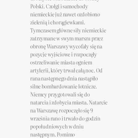
Polski. Czołgi i samochody
niemieckie już nawet ozdobiono
zielenią i chorągiewkami.
Tymczasem główne siły niemieckie
zatrzymane w swym marszu przez
obronę Warszawy wycofały się na
pozycje wyjściowe i rozpoczęły
ostrzeliwanie miasta ogniem
artylerii, który trwał całą noc. Od
rana następnego dnia nastąpiło
silne bombardowanie lotnicze.
Niemcy przygotowali się do
natarcia i zdobycia miasta. Natarcie
na Warszawę rozpoczęło się 9
września rano i trwało do godzin
popołudniowych w dniu
następnym. Pomimo