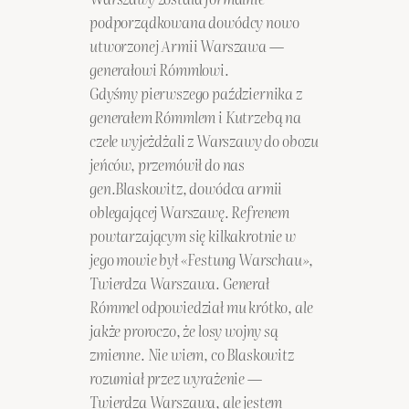
podporządkowana dowódcy nowo
utworzonej Armii Warszawa —
generałowi Rómmlowi.
Gdyśmy pierwszego października z
generałem Rómmlem i Kutrzebą na
czele wyjeżdżali z Warszawy do obozu
jeńców, przemówił do nas
gen.Blaskowitz, dowódca armii
oblegającej Warszawę. Refrenem
powtarzającym się kilkakrotnie w
jego mowie był «Festung Warschau»,
Twierdza Warszawa. Generał
Rómmel odpowiedział mu krótko, ale
jakże proroczo, że losy wojny są
zmienne. Nie wiem, co Blaskowitz
rozumiał przez wyrażenie —
Twierdza Warszawa, ale jestem