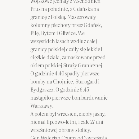
wojskowe jechały z Wschodnich
Prus na południe, z Gdańska na
granicę z Polską. Maszerowały
kolumny piechoty przez Gdańsk,
Piłę, Bytom i Gliwice. We
wszystkich lasach wzdłuż całej
granicy polskiej czaiły się lekkie i
ciężkie działa, zamaskowane przed
okiem polskiej Straży Granicznej.
O godzinie 4.40 spadły pierwsze
bomby na Chojnice, Starogard i
Bydgoszcz. O godzinie 6.45
nastąpiło pierwsze bombardowanie
Warszawy.
A potem był wrzesień, ciepły jasny,
niemal lipcowo-letni, i całe 27 dni
wrześniowej obrony stolicy.
Gen.Walerian Czuma od 3 września