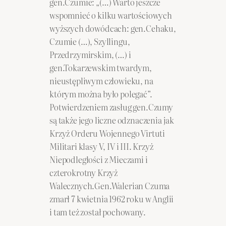
gen.Czumie: „(…) Warto jeszcze
wspomnieć o kilku wartościowych
wyższych dowódcach: gen.Cehaku,
Czumie (…), Szyllingu,
Przedrzymirskim, (…) i
gen.Tokarzewskim twardym,
nieustępliwym człowieku, na
którym można było polegać”.
Potwierdzeniem zasług gen.Czumy
są także jego liczne odznaczenia jak
Krzyż Orderu Wojennego Virtuti
Militari klasy V, IV i III. Krzyż
Niepodległości z Mieczami i
czterokrotny Krzyż
Walecznych.Gen.Walerian Czuma
zmarł 7 kwietnia 1962 roku w Anglii
i tam też został pochowany.