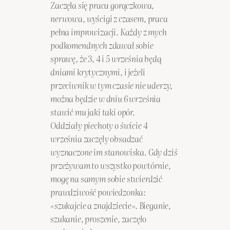
Zaczęła się praca gorączkowa,
nerwowa, wyścigi z czasem, praca
pełna improwizacji. Każdy z mych
podkomendnych zdawał sobie
sprawę, że 3, 4 i 5 września będą
dniami krytycznymi, i jeżeli
przeciwnik w tym czasie nie uderzy,
można będzie w dniu 6 września
stawić mu jaki taki opór.
Oddziały piechoty o świcie 4
września zaczęły obsadzać
wyznaczone im stanowiska. Gdy dziś
przeżywam to wszystko powtórnie,
mogę na samym sobie stwierdzić
prawdziwość powiedzonka:
«szukajcie a znajdziecie». Bieganie,
szukanie, proszenie, zaczęło