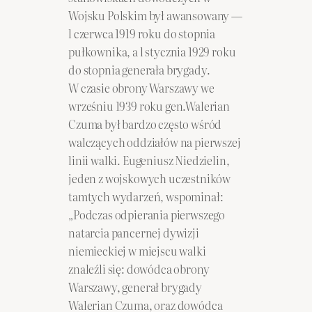
Wojsku Polskim był awansowany —
l czerwca 1919 roku do stopnia
pułkownika, a l stycznia 1929 roku
do stopnia generała brygady.
W czasie obrony Warszawy we
wrześniu 1939 roku gen.Walerian
Czuma był bardzo często wśród
walczących oddziałów na pierwszej
linii walki. Eugeniusz Niedzielin,
jeden z wojskowych uczestników
tamtych wydarzeń, wspominał:
„Podczas odpierania pierwszego
natarcia pancernej dywizji
niemieckiej w miejscu walki
znaleźli się: dowódca obrony
Warszawy, generał brygady
Walerian Czuma, oraz dowódca