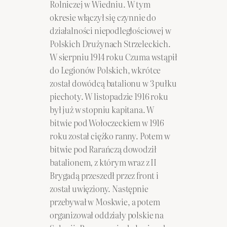
Rolniczej w Wiedniu. W tym
okresie włączył się czynnie do
działalności niepodległościowej w
Polskich Drużynach Strzeleckich.
W sierpniu 1914 roku Czuma wstąpił
do Legionów Polskich, wkrótce
został dowódcą batalionu w 3 pułku
piechoty. W listopadzie 1916 roku
był już w stopniu kapitana. W
bitwie pod Wołoczeckiem w 1916
roku został ciężko ranny. Potem w
bitwie pod Rarańczą dowodził
batalionem, z którym wraz z II
Brygadą przeszedł przez front i
został uwięziony. Następnie
przebywał w Moskwie, a potem
organizował oddziały polskie na