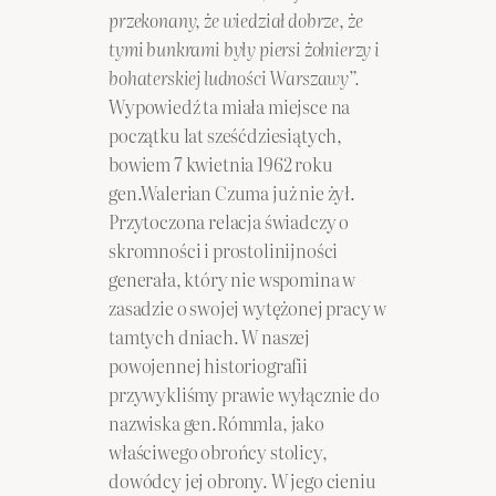
przekonany, że wiedział dobrze, że
tymi bunkrami były piersi żołnierzy i
bohaterskiej ludności Warszawy”.
Wypowiedź ta miała miejsce na
początku lat sześćdziesiątych,
bowiem 7 kwietnia 1962 roku
gen.Walerian Czuma już nie żył.
Przytoczona relacja świadczy o
skromności i prostolinijności
generała, który nie wspomina w
zasadzie o swojej wytężonej pracy w
tamtych dniach. W naszej
powojennej historiografii
przywykliśmy prawie wyłącznie do
nazwiska gen.Rómmla, jako
właściwego obrońcy stolicy,
dowódcy jej obrony. W jego cieniu