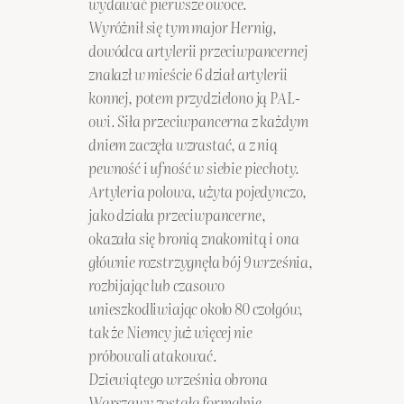
wydawać pierwsze owoce.
Wyróżnił się tym major Hernig,
dowódca artylerii przeciwpancernej
znalazł w mieście 6 dział artylerii
konnej, potem przydzielono ją PAL-
owi. Siła przeciwpancerna z każdym
dniem zaczęła wzrastać, a z nią
pewność i ufność w siebie piechoty.
Artyleria polowa, użyta pojedynczo,
jako działa przeciwpancerne,
okazała się bronią znakomitą i ona
głównie rozstrzygnęła bój 9 września,
rozbijając lub czasowo
unieszkodliwiając około 80 czołgów,
tak że Niemcy już więcej nie
próbowali atakować.
Dziewiątego września obrona
Warszawy została formalnie