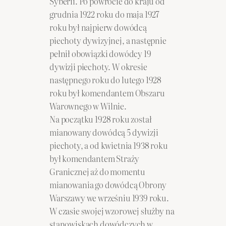
Syberii. Po powrocie do kraju od
grudnia 1922 roku do maja 1927
roku był najpierw dowódcą
piechoty dywizyjnej, a następnie
pełnił obowiązki dowódcy 19
dywizji piechoty. W okresie
następnego roku do lutego 1928
roku był komendantem Obszaru
Warownego w Wilnie.
Na początku 1928 roku został
mianowany dowódcą 5 dywizji
piechoty, a od kwietnia 1938 roku
był komendantem Straży
Granicznej aż do momentu
mianowania go dowódcą Obrony
Warszawy we wrześniu 1939 roku.
W czasie swojej wzorowej służby na
stanowiskach dowódczych w