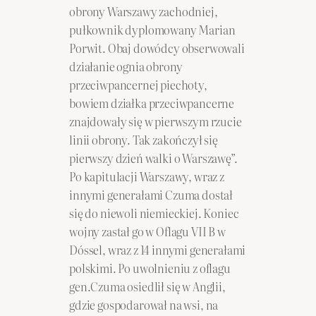
obrony Warszawy zachodniej,
pułkownik dyplomowany Marian
Porwit. Obaj dowódcy obserwowali
działanie ognia obrony
przeciwpancernej piechoty,
bowiem działka przeciwpancerne
znajdowały się w pierwszym rzucie
linii obrony. Tak zakończył się
pierwszy dzień walki o Warszawę”.
Po kapitulacji Warszawy, wraz z
innymi generałami Czuma dostał
się do niewoli niemieckiej. Koniec
wojny zastał go w Oflagu VII B w
Dóssel, wraz z 14 innymi generałami
polskimi. Po uwolnieniu z oflagu
gen.Czuma osiedlił się w Anglii,
gdzie gospodarował na wsi, na