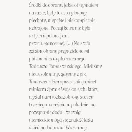
Środki do obrony, jakie otrzymałem
na razie, były to cztery baony
piechoty, niepełne i niekompletnie
uzbrojone. Początkowo nie było
artylerii polowej ani
przeciwpancernej. (…) Na szefa
sztabu obrony przydzielono mi
pułkownika dyplomowanego
Tadeusza Tomaszewskiego. Mieliśmy
niewesołe miny, gdyśmy z płk.
Tomaszewskim opuszczali gabinet
ministra Spraw Wojskowych, który
wydal nam rozkaz obrony stolicy
trzeciego września w południe, na
pożegnanie dodał, że czołgi
niemieckie mogą się znaleźć lada
dzień pod murami Warszawy.