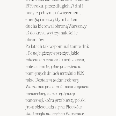
1939 roku, przez długich 27 dni i
nocy, z pełnym poświęceniem,
energią i niezwykłym hartem
ducha kierował obroną Warszawy
aż do kresu wytrzymałości jej
obrońców.
Po latach tak wspominał tamte dni:
„Do najcięższych przeżyć, jakie
miałem w swym życiu wojskowym,
należą chwile, jakie przeżyłem w
pamiętnych dniach września 1939
roku. Dostałem zadanie obrony
Warszawy przed możliwym zagonem
niemieckiej, czwartej dywizji
pancernej, która przebiwszy polski
front skierowała się na Piotrków,
skąd mogła uderzyć na Warszawę.