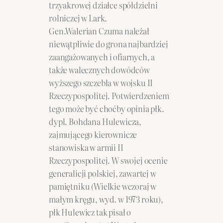
trzyakrowej działce spółdzielni
rolniczej w Lark.
Gen.Walerian Czuma należał
niewątpliwie do grona najbardziej
zaangażowanych i ofiarnych, a
także walecznych dowódców
wyższego szczebla w wojsku II
Rzeczypospolitej. Potwierdzeniem
tego może być choćby opinia płk.
dypl. Bohdana Hulewicza,
zajmującego kierownicze
stanowiska w armii II
Rzeczypospolitej. W swojej ocenie
generalicji polskiej, zawartej w
pamiętniku (Wielkie wczoraj w
małym kręgu, wyd. w 1973 roku),
płk Hulewicz tak pisał o