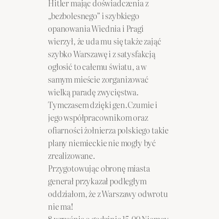
Hitler mając doświadczenia z
„bezbolesnego” i szybkiego
opanowania Wiednia i Pragi
wierzył, że uda mu się także zająć
szybko Warszawę i z satysfakcją
ogłosić to całemu światu, a w
samym mieście zorganizować
wielką paradę zwycięstwa.
Tymczasem dzięki gen.Czumie i
jego współpracownikom oraz
ofiarności żołnierza polskiego takie
plany niemieckie nie mogły być
zrealizowane.
Przygotowując obronę miasta
generał przykazał podległym
oddziałom, że z Warszawy odwrotu
nie ma!
8 września o godzinie 15.00 Niemcy