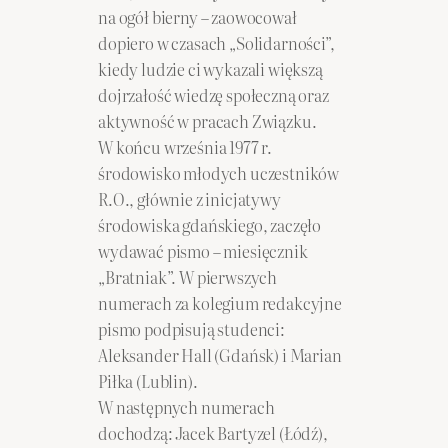
na ogół bierny – zaowocował
dopiero w czasach „Solidarności”,
kiedy ludzie ci wykazali większą
dojrzałość wiedzę społeczną oraz
aktywność w pracach Związku.
W końcu września 1977 r.
środowisko młodych uczestników
R.O., głównie z inicjatywy
środowiska gdańskiego, zaczęło
wydawać pismo – miesięcznik
„Bratniak”. W pierwszych
numerach za kolegium redakcyjne
pismo podpisują studenci:
Aleksander Hall (Gdańsk) i Marian
Piłka (Lublin).
W następnych numerach
dochodzą: Jacek Bartyzel (Łódź),