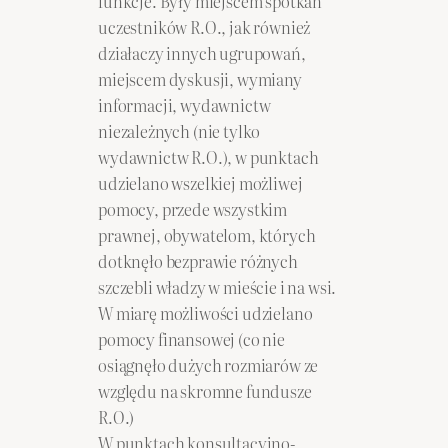
funkcje. Były miejscem spotkań
uczestników R.O., jak również
działaczy innych ugrupowań,
miejscem dyskusji, wymiany
informacji, wydawnictw
niezależnych (nie tylko
wydawnictw R.O.), w punktach
udzielano wszelkiej możliwej
pomocy, przede wszystkim
prawnej, obywatelom, których
dotknęło bezprawie różnych
szczebli władzy w mieście i na wsi.
W miarę możliwości udzielano
pomocy finansowej (co nie
osiągnęło dużych rozmiarów ze
względu na skromne fundusze
R.O.)
W punktach konsultacyjno-