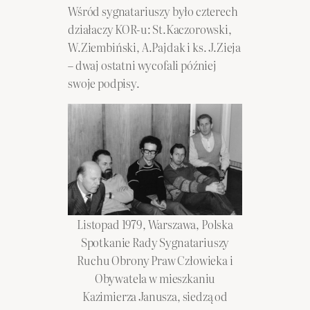
Wśród sygnatariuszy było czterech
działaczy KOR-u: St.Kaczorowski,
W.Ziembiński, A.Pajdak i ks. J.Zieja
– dwaj ostatni wycofali później
swoje podpisy.
Listopad 1979, Warszawa, Polska
Spotkanie Rady Sygnatariuszy
Ruchu Obrony Praw Człowieka i
Obywatela w mieszkaniu
Kazimierza Janusza, siedzą od