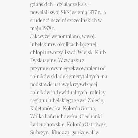
gdańskich – działacze R.O. –
powołali swój SKS jesienią 1977 r., a
studenci uczelni szczecińskich w
maju 1978 r.
Jak wyżej wspomniano, w woj.
lubelskim w okolicach Łęcznej,
chłopi utworzyli swój Wiejski Klub
Dyskusyjny. W związku z
przymusowym egzekwowaniem od
rolników składek emerytalnych, na
podstawie ustawy krzywdzącej
rolników indywidualnych, rolnicy
regionu lubelskiego ze wsi Zalesię,
Kajetanów-ka, Kolonia Górna,
Wólka Łańcuchowska, Ciechanki
Łańcuchowskie, Kolonia Ostrówek,
Subczyn, Klucz zorganizowali w