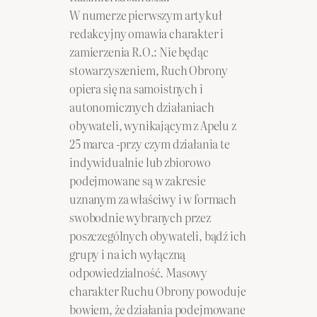
W numerze pierwszym artykuł
redakcyjny omawia charakter i
zamierzenia R.O.: Nie będąc
stowarzyszeniem, Ruch Obrony
opiera się na samoistnych i
autonomicznych działaniach
obywateli, wynikającym z Apelu z
25 marca -przy czym działania te
indywidualnie lub zbiorowo
podejmowane są w zakresie
uznanym za właściwy i w formach
swobodnie wybranych przez
poszczególnych obywateli, bądź ich
grupy i na ich wyłączną
odpowiedzialność. Masowy
charakter Ruchu Obrony powoduje
bowiem, że działania podejmowane