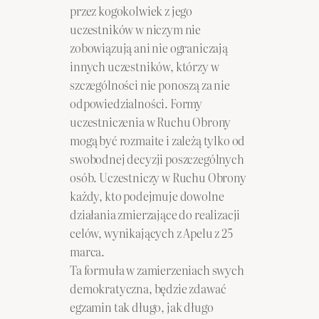
przez kogokolwiek z jego
uczestników w niczym nie
zobowiązują ani nie ograniczają
innych uczestników, którzy w
szczególności nie ponoszą za nie
odpowiedzialności. Formy
uczestniczenia w Ruchu Obrony
mogą być rozmaite i zależą tylko od
swobodnej decyzji poszczególnych
osób. Uczestniczy w Ruchu Obrony
każdy, kto podejmuje dowolne
działania zmierzające do realizacji
celów, wynikających z Apelu z 25
marca.
Ta formuła w zamierzeniach swych
demokratyczna, będzie zdawać
egzamin tak długo, jak długo