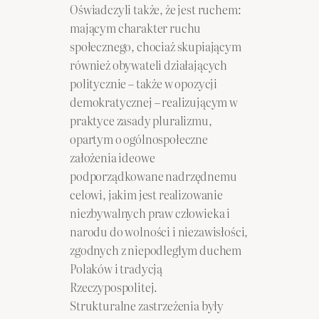
Oświadczyli także, że jest ruchem:
mającym charakter ruchu
społecznego, chociaż skupiającym
również obywateli działających
politycznie – także w opozycji
demokratycznej – realizującym w
praktyce zasady pluralizmu,
opartym o ogólnospołeczne
założenia ideowe
podporządkowane nadrzędnemu
celowi, jakim jest realizowanie
niezbywalnych praw człowieka i
narodu do wolności i niezawisłości,
zgodnych z niepodległym duchem
Polaków i tradycją
Rzeczypospolitej.
Strukturalne zastrzeżenia były