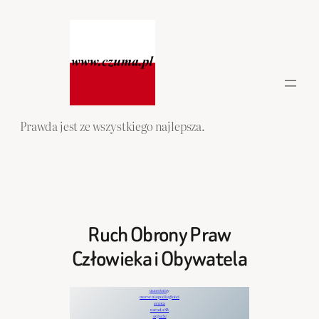
Przejdź
do
treści
Prawda jest ze wszystkiego najlepsza.
Ruch Obrony Praw
Człowieka i Obywatela
uczestnicy
marsz niepodległości
errata
narada SB
szpicle