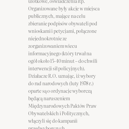
ulotkowe, oświadczenia itp.
Organizowane były akcje w miejsca
publicznych, mające na celu
zbieranie podpisów obywateli pod
wnioskami i petycjami, połączone
niejednokrotnie ze
zorganizowaniem wiecu
informacyjnego (który trwał na
ogół około 15-40 minut – do chwili
interwencji sił policyjnych).
Działacze R.O. uznając, iż wybory
do rad narodowych (luty 1978 r.)
oparte są o ordynacje wyborczą
będącą naruszeniem
Międzynarodowych Paktów Praw
Obywatelskich i Politycznych,
włączyli się do kampanii
przedwyborczych,