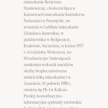
(mieszkanie Restytuta
Staniewicza), z końcem lipca w
Katowicach (mieszkanie Kazimierza
Świtonia) i w Przemyślu, we
wrześniu w Lublinie (mieszkanie
Zdzisława Jamrożka), w
październiku w Bydgoszczy,
Krakowie, Szczecinie, w końcu 1977
r. w Gdańsku-Wrzeszczu, we
Wrocławiu (po 3 miesiącach
zamknięte wskutek nacisków
służby bezpieczeństwa na
właścicielkę mieszkania) i w
Zamościu. W połowie 1978 r.
otwiera się PK-I w Kaliszu.
Punkty konsultacyjno-
informacyjne spełniały wielorakie