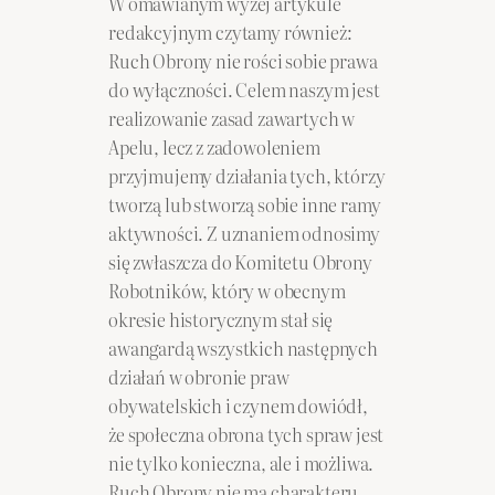
W omawianym wyżej artykule
redakcyjnym czytamy również:
Ruch Obrony nie rości sobie prawa
do wyłączności. Celem naszym jest
realizowanie zasad zawartych w
Apelu, lecz z zadowoleniem
przyjmujemy działania tych, którzy
tworzą lub stworzą sobie inne ramy
aktywności. Z uznaniem odnosimy
się zwłaszcza do Komitetu Obrony
Robotników, który w obecnym
okresie historycznym stał się
awangardą wszystkich następnych
działań w obronie praw
obywatelskich i czynem dowiódł,
że społeczna obrona tych spraw jest
nie tylko konieczna, ale i możliwa.
Ruch Obrony nie ma charakteru