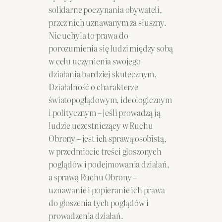
solidarne poczynania obywateli,
przez nich uznawanym za słuszny.
Nie uchyla to prawa do
porozumienia się ludzi między sobą
w celu uczynienia swojego
działania bardziej skutecznym.
Działalność o charakterze
światopoglądowym, ideologicznym
i politycznym – jeśli prowadzą ją
ludzie uczestniczący w Ruchu
Obrony – jest ich sprawą osobistą,
w przedmiocie treści głoszonych
poglądów i podejmowania działań,
a sprawą Ruchu Obrony –
uznawanie i popieranie ich prawa
do głoszenia tych poglądów i
prowadzenia działań.