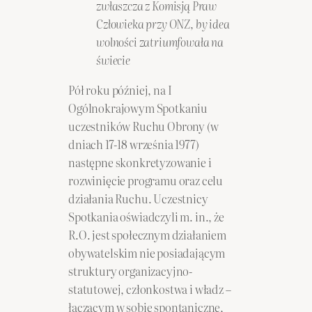
zwłaszcza z Komisją Praw
Człowieka przy ONZ, by idea
wolności zatriumfowała na
świecie
Pół roku później, na I
Ogólnokrajowym Spotkaniu
uczestników Ruchu Obrony (w
dniach 17-18 września 1977)
następne skonkretyzowanie i
rozwinięcie programu oraz celu
działania Ruchu. Uczestnicy
Spotkania oświadczyli m. in., że
R.O. jest społecznym działaniem
obywatelskim nie posiadającym
struktury organizacyjno-
statutowej, członkostwa i władz –
łączącym w sobie spontaniczne,