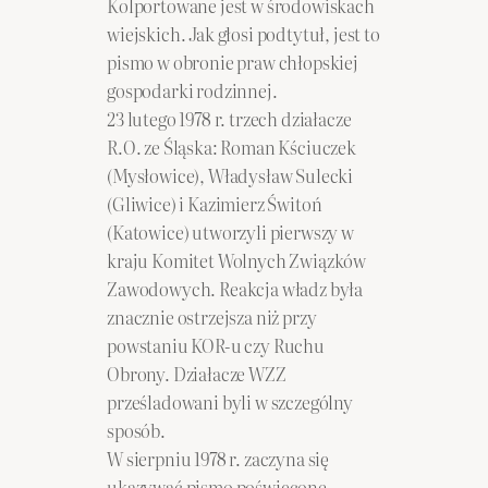
Kolportowane jest w środowiskach
wiejskich. Jak głosi podtytuł, jest to
pismo w obronie praw chłopskiej
gospodarki rodzinnej.
23 lutego 1978 r. trzech działacze
R.O. ze Śląska: Roman Kściuczek
(Mysłowice), Władysław Sulecki
(Gliwice) i Kazimierz Świtoń
(Katowice) utworzyli pierwszy w
kraju Komitet Wolnych Związków
Zawodowych. Reakcja władz była
znacznie ostrzejsza niż przy
powstaniu KOR-u czy Ruchu
Obrony. Działacze WZZ
prześladowani byli w szczególny
sposób.
W sierpniu 1978 r. zaczyna się
ukazywać pismo poświęcone