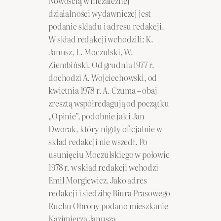
Nowością w niezależnej
działalności wydawniczej jest
podanie składu i adresu redakcji.
W skład redakcji wchodzili: K.
Janusz, L. Moczulski, W.
Ziembiński. Od grudnia 1977 r.
dochodzi A. Wojciechowski, od
kwietnia 1978 r. A. Czuma – obaj
zresztą współredagują od początku
„Opinie”, podobnie jak i Jan
Dworak, który nigdy oficjalnie w
skład redakcji nie wszedł. Po
usunięciu Moczulskiego w połowie
1978 r. w skład redakcji wchodzi
Emil Morgiewicz. Jako adres
redakcji i siedzibę Biura Prasowego
Ruchu Obrony podano mieszkanie
Kazimierza Janusza.