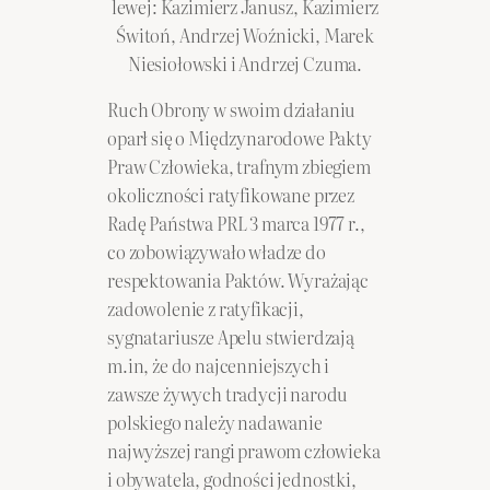
lewej: Kazimierz Janusz, Kazimierz
Świtoń, Andrzej Woźnicki, Marek
Niesiołowski i Andrzej Czuma.
Ruch Obrony w swoim działaniu
oparł się o Międzynarodowe Pakty
Praw Człowieka, trafnym zbiegiem
okoliczności ratyfikowane przez
Radę Państwa PRL 3 marca 1977 r.,
co zobowiązywało władze do
respektowania Paktów. Wyrażając
zadowolenie z ratyfikacji,
sygnatariusze Apelu stwierdzają
m.in, że do najcenniejszych i
zawsze żywych tradycji narodu
polskiego należy nadawanie
najwyższej rangi prawom człowieka
i obywatela, godności jednostki,