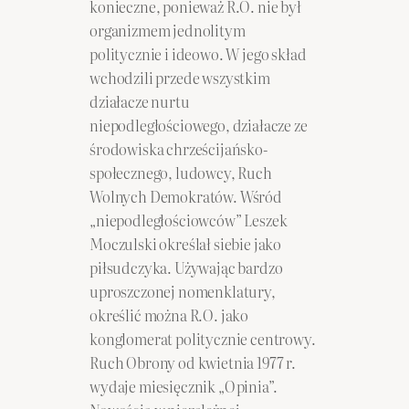
konieczne, ponieważ R.O. nie był
organizmem jednolitym
politycznie i ideowo. W jego skład
wchodzili przede wszystkim
działacze nurtu
niepodległościowego, działacze ze
środowiska chrześcijańsko-
społecznego, ludowcy, Ruch
Wolnych Demokratów. Wśród
„niepodległościowców” Leszek
Moczulski określał siebie jako
piłsudczyka. Używając bardzo
uproszczonej nomenklatury,
określić można R.O. jako
konglomerat politycznie centrowy.
Ruch Obrony od kwietnia 1977 r.
wydaje miesięcznik „Opinia”.