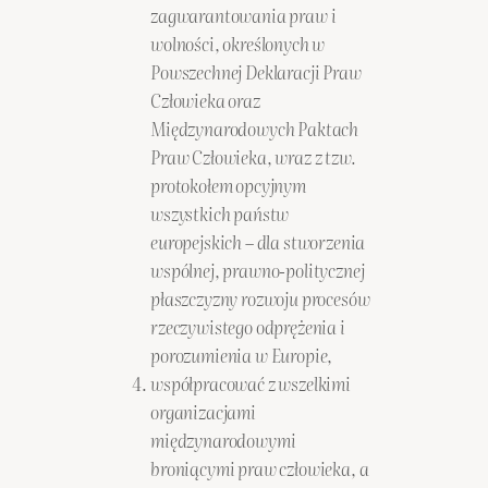
zagwarantowania praw i
wolności, określonych w
Powszechnej Deklaracji Praw
Człowieka oraz
Międzynarodowych Paktach
Praw Człowieka, wraz z tzw.
protokołem opcyjnym
wszystkich państw
europejskich – dla stworzenia
wspólnej, prawno-politycznej
płaszczyzny rozwoju procesów
rzeczywistego odprężenia i
porozumienia w Europie,
współpracować z wszelkimi
organizacjami
międzynarodowymi
broniącymi praw człowieka, a