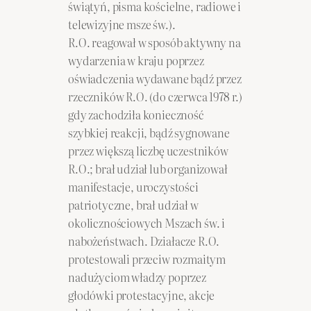
świątyń, pisma kościelne, radiowe i
telewizyjne msze św.).
R.O. reagował w sposób aktywny na
wydarzenia w kraju poprzez
oświadczenia wydawane bądź przez
rzeczników R.O. (do czerwca 1978 r.)
gdy zachodziła konieczność
szybkiej reakcji, bądź sygnowane
przez większą liczbę uczestników
R.O.; brał udział lub organizował
manifestacje, uroczystości
patriotyczne, brał udział w
okolicznościowych Mszach św. i
nabożeństwach. Działacze R.O.
protestowali przeciw rozmaitym
nadużyciom władzy poprzez
głodówki protestacyjne, akcje