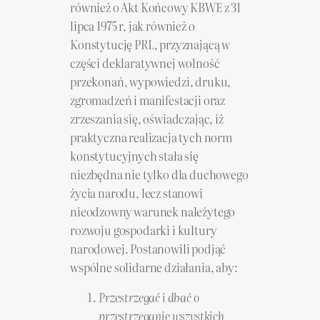
również o Akt Końcowy KBWE z 31
lipca 1975 r, jak również o
Konstytucję PRL, przyznającą w
części deklaratywnej wolność
przekonań, wypowiedzi, druku,
zgromadzeń i manifestacji oraz
zrzeszania się, oświadczając, iż
praktyczna realizacja tych norm
konstytucyjnych stała się
niezbędna nie tylko dla duchowego
życia narodu, lecz stanowi
nieodzowny warunek należytego
rozwoju gospodarki i kultury
narodowej. Postanowili podjąć
wspólne solidarne działania, aby:
Przestrzegać i dbać o
przestrzeganie wszystkich