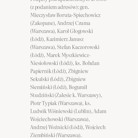
(z podaniem adresów): gen.
Mieczysław Boruta-Spiechowicz
(Zakopane), Andrzej Czuma
(Warszawa), Karol Głogowski
(Łódź), Kazimierz Janusz
(Warszawa), Stefan Kaczorowski
(Łódź), Marek Myszkiewicz-
Niesiołowski (Łódź), ks. Bohdan
Papiernik (Łódź), Zbigniew
Sekulski (Łódź), Zbigniew
Siemiński (Łódź), Bogumił
Studziński (Zalesie k. Warszawy),
Piotr Typiak (Warszawa), ks.
Ludwik Wiśniewski (Lublin), Adam
Wojciechowski (Warszawa),
Andrzej Woźnicki (Łódź), Wojciech
Ziembiński (Warszawa).