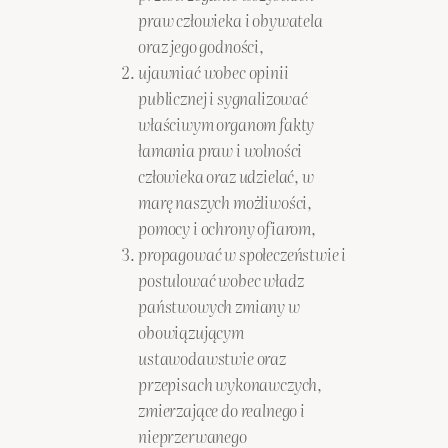
praw człowieka i obywatela
oraz jego godności,
ujawniać wobec opinii
publicznej i sygnalizować
właściwym organom fakty
łamania praw i wolności
człowieka oraz udzielać, w
marę naszych możliwości,
pomocy i ochrony ofiarom,
propagować w społeczeństwie i
postulować wobec władz
państwowych zmiany w
obowiązującym
ustawodawstwie oraz
przepisach wykonawczych,
zmierzające do realnego i
nieprzerwanego