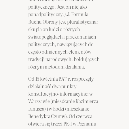
politycznego. Jest on niejako
ponadpolityczny. /.J. Formuła
Ruchu Obrony jest pluralistyczna:
skupia on ludzi o różnych
światopoglądach i przekonaniach
politycznych, nawiązujących do
często odmiennych elementów
tradycji narodowych, hołdujących
różnym metodom działania.
Od 15 kwietnia 1977 r. rozpoczęły
działalność dwa punkty
konsultacyjno-informacyjne: w
Warszawie (mieszkanie Kazimierza
Janusza) i w Łodzi (mieszkanie
Benedykta Czumy). Od czerwca
otwiera się trzeci PK-I w Poznaniu