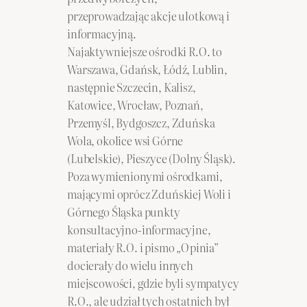
przeprowadzając akcje ulotkową i
informacyjną.
Najaktywniejsze ośrodki R.O. to
Warszawa, Gdańsk, Łódź, Lublin,
następnie Szczecin, Kalisz,
Katowice, Wrocław, Poznań,
Przemyśl, Bydgoszcz, Zduńska
Wola, okolice wsi Górne
(Lubelskie), Pieszyce (Dolny Śląsk).
Poza wymienionymi ośrodkami,
mającymi oprócz Zduńskiej Woli i
Górnego Śląska punkty
konsultacyjno-informacyjne,
materiały R.O. i pismo „Opinia”
docierały do wielu innych
miejscowości, gdzie byli sympatycy
R.O., ale udział tych ostatnich był