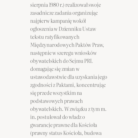
sierpnia 1980 r.) realizował swoje
zasadnicze zadania organizując
najpierw kampanię wokół
ogłoszenia w Dzienniku Ustaw
tekstu ratyfikowanych
Międzynarodowych Paktów Praw,
następnie w szeregu wniosków
obywatelskich do Sejmu PRL
domagając się zmian w
ustawodawstwie dla uzyskania jego
zgodności z Paktami, koncentrując
się przede wszystkim na
podstawowych prawach
obywatelskich. W związku z tym m.
in. postulował do władz o
gwarancje prawne dla Kościoła
(prawny status Kościoła, budowa