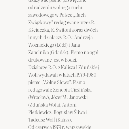
odrodzeniu wolnego ruchu
zawodowego w Polsce „Ruch
Związkowy” redagowane przez R.
Kściuczka, K.Świtonia oraz dwóch
innych działaczy R.O.: Andrzeja
Woźnickiego (Łódź) i Jana
Zapolnika (Gdańsk). Pismo na ogół
drukowane jest w Łodzi.
Działacze R.O. z Kalisza i Zduńskiej
Woli wydawali w latach 1979-1980
pismo „Wolne Słowo”. Pismo
redagowali: Zenobia Cieślińska
(Wrocław), Józef M. Janowski
(Zduńska Wola), Antoni
Pietkiewicz, Bogusław Śliwa i
Tadeusz Wolf (Kalisz).
Od czerwca 1979 r. warszawskie