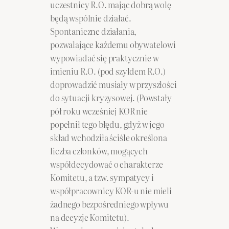
uczestnicy R.O. mając dobrą wolę
będą wspólnie działać.
Spontaniczne działania,
pozwalające każdemu obywatelowi
wypowiadać się praktycznie w
imieniu R.O. (pod szyldem R.O.)
doprowadzić musiały w przyszłości
do sytuacji kryzysowej. (Powstały
pół roku wcześniej KOR nie
popełnił tego błędu, gdyż w jego
skład wchodziła ściśle określona
liczba członków, mogących
współdecydować o charakterze
Komitetu, a tzw. sympatycy i
współpracownicy KOR-u nie mieli
żadnego bezpośredniego wpływu
na decyzje Komitetu).