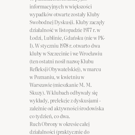
informacyjnych w większości
wypadków otwarte zostały Kluby
Swobodnej Dyskusji. Kluby zaczęły
działalność w listopadzie 1977 r. w
Łodzi, Lublinie, Gdańsku (nie w PK-
I). W styczniu 1978 r. otwarto dwa
kluby w Szczecinie i we Wrocławiu
(ten ostatni nosił nazwę Klubu
Refleksji Obywatelskiej), w marcu
w Poznaniu, w kwietniu w
Warszawie (mieszkanie M. M.
Skuzy). W klubach odbywały się
wykłady, prelekcje z dyskusjami -
zależnie od aktywności środowiska
co tydzień, co dwa.
Ruch Obrony w okresie całej
działalności (praktycznie do