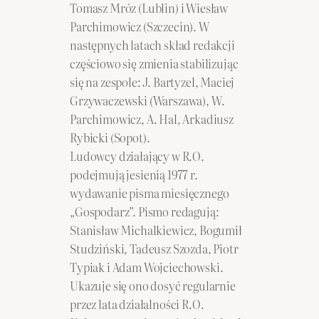
Tomasz Mróz (Lublin) i Wiesław
Parchimowicz (Szczecin). W
następnych latach skład redakcji
częściowo się zmienia stabilizując
się na zespole: J. Bartyzel, Maciej
Grzywaczewski (Warszawa), W.
Parchimowicz, A. Hal, Arkadiusz
Rybicki (Sopot).
Ludowcy działający w R.O.
podejmują jesienią 1977 r.
wydawanie pisma miesięcznego
„Gospodarz”. Pismo redagują:
Stanisław Michalkiewicz, Bogumił
Studziński, Tadeusz Szozda, Piotr
Typiak i Adam Wojciechowski.
Ukazuje się ono dosyć regularnie
przez lata działalności R.O.