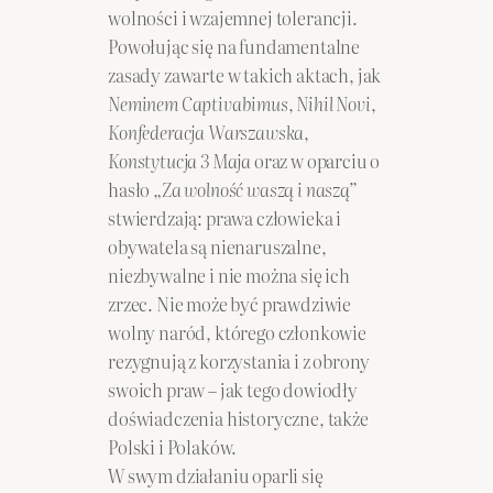
wolności i wzajemnej tolerancji.
Powołując się na fundamentalne
zasady zawarte w takich aktach, jak
Neminem Captivabimus
,
Nihil Novi
,
Konfederacja Warszawska
,
Konstytucja 3 Maja
oraz w oparciu o
hasło
„Za wolność waszą i naszą”
stwierdzają: prawa człowieka i
obywatela są nienaruszalne,
niezbywalne i nie można się ich
zrzec. Nie może być prawdziwie
wolny naród, którego członkowie
rezygnują z korzystania i z obrony
swoich praw – jak tego dowiodły
doświadczenia historyczne, także
Polski i Polaków.
W swym działaniu oparli się