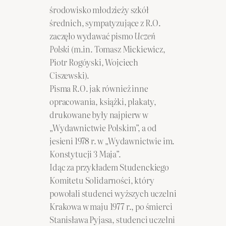
środowisko młodzieży szkół
średnich, sympatyzujące z R.O.
zaczęło wydawać pismo
Uczeń
Polski
(m.in. Tomasz Mickiewicz,
Piotr Rogóyski, Wojciech
Ciszewski).
Pisma R.O. jak również inne
opracowania, książki, plakaty,
drukowane były najpierw w
„Wydawnictwie Polskim”, a od
jesieni 1978 r. w „Wydawnictwie im.
Konstytucji 3 Maja”.
Idąc za przykładem Studenckiego
Komitetu Solidarności, który
powołali studenci wyższych uczelni
Krakowa w maju 1977 r., po śmierci
Stanisława Pyjasa, studenci uczelni