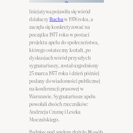
kpn
Inicjatywa pojawiła się wśród
działaczy
Ruchu
w 1976 roku, a
zaczęła się konkretyzować na
początku 1977 roku w postaci
projektu apelu do społeczeństwa,
którego ostateczny kształt, po
dyskusjach wśród przyszłych
sygnatariuszy, został uzgodniony
25 marca 1977 roku i dzień później
podany do wiadomości publicznej
na konferencji prasowej w
Warszawie. Sygnatariusze apelu
powołali dwóch rzeczników:
Andrzeja Czumę i Leszka
Moczulskiego.
Podpisy pod apelem złożyło 18 osób