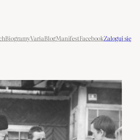
ch
Biogramy
Varia
Blog
Manifest
Facebook
Zaloguj się