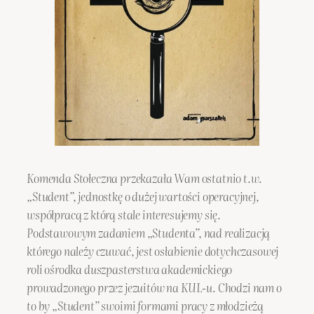
Komenda Stołeczna przekazała Wam ostatnio t.w.
„Student”, jednostkę o dużej wartości operacyjnej,
współpracą z którą stale interesujemy się.
Podstawowym zadaniem „Studenta”, nad realizacją
którego należy czuwać, jest osłabienie dotychczasowej
roli ośrodka duszpasterstwa akademickiego
prowadzonego przez jezuitów na KUL-u. Chodzi nam o
to by „Student” swoimi formami pracy z młodzieżą