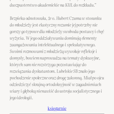
duszpasterstwo akademickie na KUL do rozkładu.”
Bezpieka odnotowała, że o. Hubert Czuma w stosunku
do młodzieży jest elastyczny rozumie jej potrzeby nie
gorszy go typowe dla młodzieży swoboda postawy i chęć
wyżycia. W jego oddziaływaniu dominują elementy
zaangażowania intelektualnego i spekulatywnego.
Swoimi rozmowami z młodzieżą wywołuje refleksje i
domysły, bowiem naprowadza na tematy dyskusyjne,
których sam nie rozstrzyga pozostawiając do
rozwiązania dyskutantom. Lubelskie SB znało jego
pochodzenie społeczne oraz drogę zakonną. Miał po ojcu
odziedziczyć skrajną ortodoksyjność w zagadnieniach
wiary i głęboką nienawiść do ustroju socjalistycznego i
jego ideologii.
księgarnie