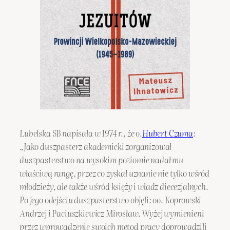
Lubelska SB napisała w 1974 r., że o.
Hubert Czuma
:
„Jako duszpasterz akademicki zorganizował
duszpasterstwo na wysokim poziomie nadał mu
właściwą rangę, przez co zyskał uznanie nie tylko wśród
młodzieży, ale także wśród księży i władz diecezjalnych.
Po jego odejściu duszpasterstwo objęli: oo. Koprowski
Andrzej i Paciuszkiewicz Mirosław. Wyżej wymienieni
przez wprowadzenie swoich metod pracy doprowadzili